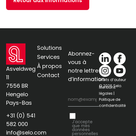
Retour aux informations
Solutions
Abonnez-
Services
vous à
À propos
Asveldweg
notre lettre
Contact
11
d’information
Droits d’auteur
7556 BR
© 2026 Selo.
Mentions
Hengelo
légales |
E-mail
Politique de
Pays-Bas
confidentialité
+31 (0) 541
Privacy
J'accepte
582 000
que mes
données
info@selo.com
personnelles