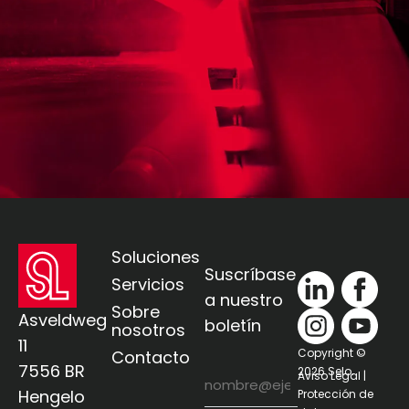
Soluciones
Suscríbase
Servicios
a nuestro
Sobre
Asveldweg
boletín
nosotros
11
Copyright ©
Contacto
7556 BR
Correo
2026 Selo.
Aviso Legal |
electrónico
Hengelo
Protección de