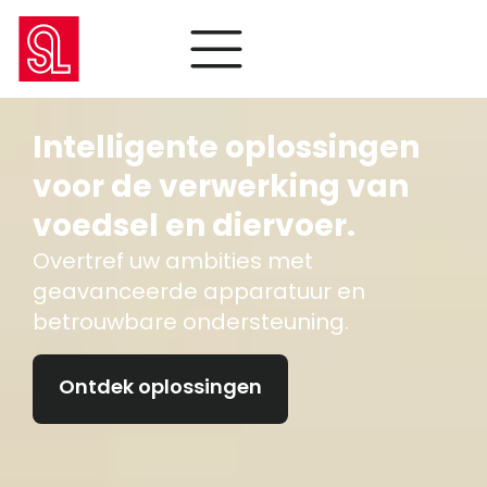
Intelligente oplossingen
voor de verwerking van
voedsel en diervoer.
Overtref uw ambities met
geavanceerde apparatuur en
betrouwbare ondersteuning.
Ontdek oplossingen