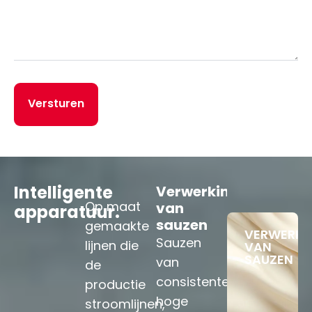
Intelligente
Verwerking
Verwerking
V
Op maat
van
van
v
apparatuur.
sauzen
fruit
v
gemaakte
VERWERKI
v
Sauzen
Premium
lijnen die
VAN
SAUZEN
Fl
van
fruitproducte
de
li
consistente,
–
productie
v
hoge
bakbenodigd
stroomlijnen,