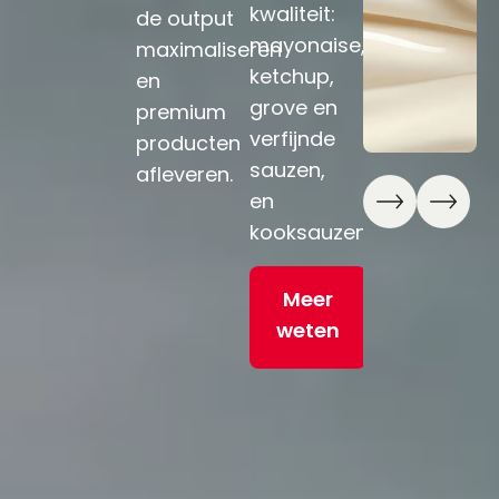
m
kwaliteit:
jam en
de output
pr
mayonaise,
marmelade.
maximaliseren
v
ketchup,
en
so
grove en
Meer
premium
bo
verfijnde
weten
producten
b
sauzen,
afleveren.
en
en
kooksauzen.
Meer
weten