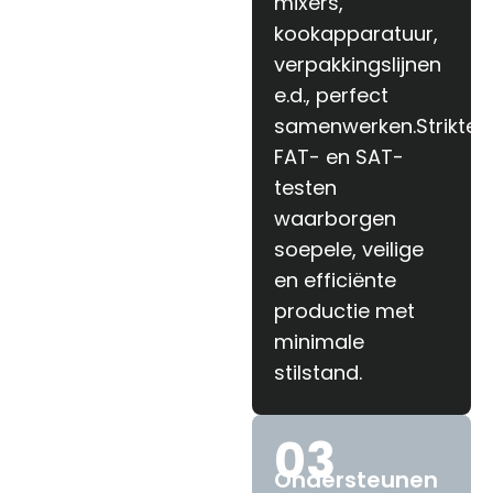
mixers,
kookapparatuur,
verpakkingslijnen
e.d., perfect
samenwerken.Strikte
FAT- en SAT-
testen
waarborgen
soepele, veilige
en efficiënte
productie met
minimale
stilstand.
03
Ondersteunen