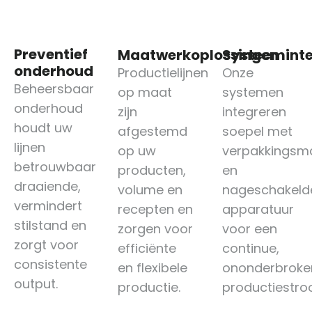
Preventief
Maatwerkoplossingen
Systeeminte
onderhoud
Productielijnen
Onze
Beheersbaar
op maat
systemen
onderhoud
zijn
integreren
houdt uw
afgestemd
soepel met
lijnen
op uw
verpakkingsm
betrouwbaar
producten,
en
draaiende,
volume en
nageschakeld
vermindert
recepten en
apparatuur
stilstand en
zorgen voor
voor een
zorgt voor
efficiënte
continue,
consistente
en flexibele
ononderbroke
output.
productie.
productiestro