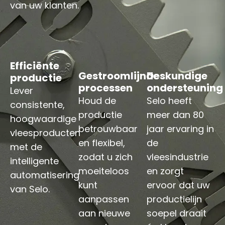
van uw klanten.
Efficiënte
Gestroomlijnde
Deskundige
productie
processen
ondersteuning
Lever
Houd de
Selo heeft
consistente,
productie
meer dan 80
hoogwaardige
betrouwbaar
jaar ervaring in
vleesproducten
en flexibel,
de
met de
zodat u zich
vleesindustrie
intelligente
moeiteloos
en zorgt
automatisering
kunt
ervoor dat uw
van Selo.
aanpassen
productielijn
aan nieuwe
soepel draait