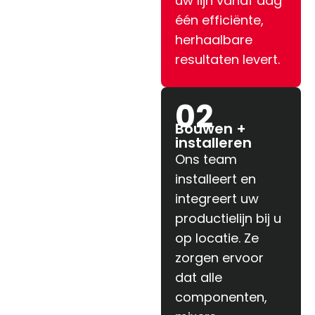
uw lijn vanaf dag
één efficiënte,
herhaalbare
resultaten levert.
02
Bouwen +
installeren
Ons team
installeert en
integreert uw
productielijn bij u
op locatie. Ze
zorgen ervoor
dat alle
componenten,