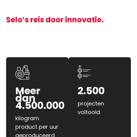
Selo’s reis door innovatie.
Onze schaalgrootte
Meer
2.500
dan
4.500.000
projecten
voltooid.
kilogram
product per uur
geproduceerd