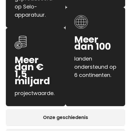
op Selo-
apparatuur.
Meer
dan 100
Meer
landen
dan €
ondersteund op
1,5
6 continenten.
miljard
projectwaarde.
Onze geschiedenis