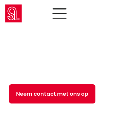
Wij zijn Selo.
Wij ondersteunen fabrikanten bij het
realiseren van hun ambities met
intelligente apparatuur en
betrouwbare diensten.
Neem contact met ons op